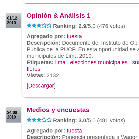
.
.
Opinión & Análisis 1
01/12
2010
Ranking: 2.9
/5.0 (476 votos)
Agregado por:
tuesta
Descripción:
Documento del Instituto de Opi
Pública de la PUCP. En esta oportunidad se a
municipales de Lima 2010.
Etiquetas:
lima
,
elecciones municipales
,
su
flores
Vistas:
2132
[Descargar]
.
.
Medios y encuestas
24/09
2010
Ranking: 3.0
/5.0 (481 votos)
Agregado por:
tuesta
Descripción:
Ponencia presentada a Wapor 