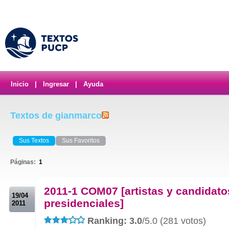
Inicio
|
Ingresar
|
Ayuda
Textos de gianmarco
Sus Textos
Sus Favoritos
Páginas:
1
.
2011-1 COM07 [artistas y candidato
19/04
presidenciales]
2011
Ranking: 3.0
/5.0 (281 votos)