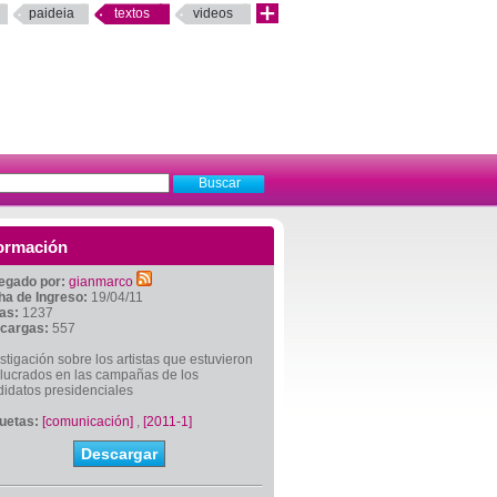
paideia
textos
videos
ormación
egado por:
gianmarco
ha de Ingreso:
19/04/11
tas:
1237
cargas:
557
stigación sobre los artistas que estuvieron
olucrados en las campañas de los
idatos presidenciales
quetas:
[comunicación]
,
[2011-1]
Descargar