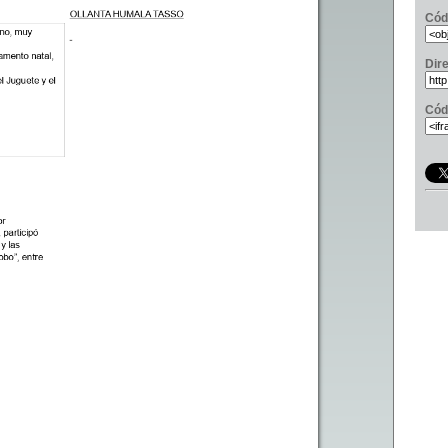
Cód
Dir
Cód