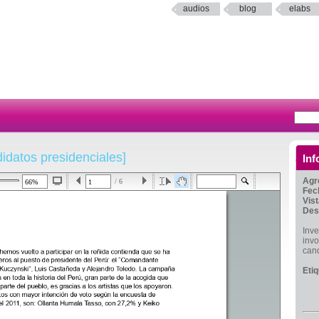
audios
blog
elabs
idatos presidenciales]
Inf
Agr
/ 6
Fec
Vis
Des
Inve
inv
cand
Eti