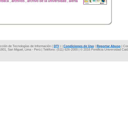
vística
,
archivos
,
archivo de la universidad
,
alerta
rección de Tecnologías de Información (
DTI
) |
Condiciones de Uso
|
Reportar Abuso
| Co
 1801, San Miguel, Lima - Perú | Teléfono: (511) 626-2000 | © 2016 Pontificia Universidad Cat