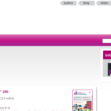
audios
blog
elabs
Inf
° 180
(113 votos)
a PUCP N