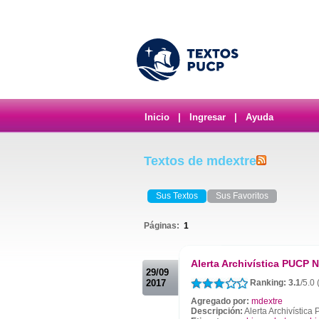
Inicio
|
Ingresar
|
Ayuda
Textos de mdextre
Sus Textos
Sus Favoritos
Páginas:
1
.
Alerta Archivística PUCP N
29/09
2017
Ranking: 3.1
/5.0 
Agregado por:
mdextre
Descripción:
Alerta Archivístic