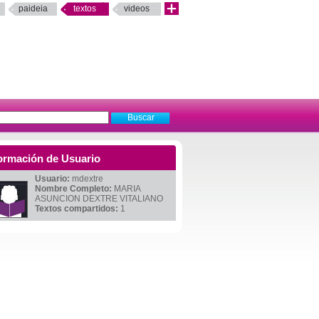
paideia
textos
videos
ormación de Usuario
Usuario:
mdextre
Nombre Completo:
MARIA
ASUNCION DEXTRE VITALIANO
Textos compartidos:
1