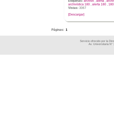
Etiquetas:
archivo
,
alerta
,
archi
archivística 180
,
alerta 180
,
180
Vistas:
3067
[Descargar]
.
Páginas:
1
Servicio ofrecido por la Di
Av. Universitaria N°