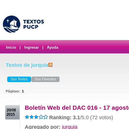
Inicio
|
Ingresar
|
Ayuda
Textos de jurquia
Sus Textos
Sus Favoritos
Páginas:
1
.
Boletín Web del DAC 016 - 17 agos
20/08
2015
Ranking: 3.1
/5.0 (72 votos)
Agregado por:
jurquia