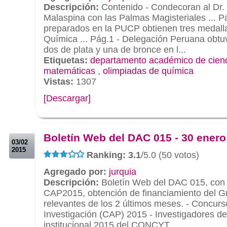
Descripción:
Contenido - Condecoran al Dr. 
Malaspina con las Palmas Magisteriales ... P
preparados en la PUCP obtienen tres medall
Química ... Pág.1 - Delegación Peruana obtu
dos de plata y una de bronce en l...
Etiquetas:
departamento académico de cien
matemáticas
,
olimpiadas de química
Vistas:
1307
[Descargar]
.
.
Boletín Web del DAC 015 - 30 enero
03/02
2015
Ranking: 3.1
/5.0 (50 votos)
Agregado por:
jurquia
Descripción:
Boletín Web del DAC 015, con 
CAP2015, obtención de financiamiento del 
relevantes de los 2 últimos meses. - Concur
Investigación (CAP) 2015 - Investigadores d
institucional 2015 del CONCYT...