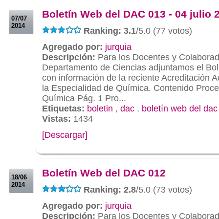
Boletín Web del DAC 013 - 04 julio 
07/07
2014
Ranking: 3.1
/5.0 (77 votos)
Agregado por:
jurquia
Descripción:
Para los Docentes y Colaborad
Departamento de Ciencias adjuntamos el Bo
con información de la reciente Acreditación 
la Especialidad de Química. Contenido Proce
Química Pág. 1 Pro...
Etiquetas:
boletin
,
dac
,
boletín web del dac
Vistas:
1434
[Descargar]
.
.
Boletín Web del DAC 012
18/06
2014
Ranking: 2.8
/5.0 (73 votos)
Agregado por:
jurquia
Descripción:
Para los Docentes y Colaborad