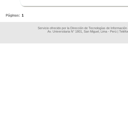
.
Páginas:
1
Servicio ofrecido por la Dirección de Tecnologías de Información
Av. Universitaria N° 1801, San Miguel, Lima - Perú | Teléf