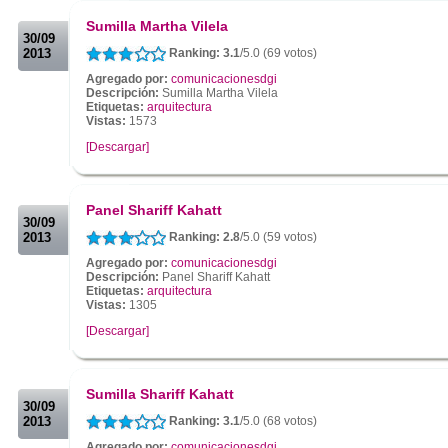
.
Sumilla Martha Vilela
30/09
2013
Ranking: 3.1
/5.0 (69 votos)
Agregado por:
comunicacionesdgi
Descripción:
Sumilla Martha Vilela
Etiquetas:
arquitectura
Vistas:
1573
[Descargar]
.
.
Panel Shariff Kahatt
30/09
2013
Ranking: 2.8
/5.0 (59 votos)
Agregado por:
comunicacionesdgi
Descripción:
Panel Shariff Kahatt
Etiquetas:
arquitectura
Vistas:
1305
[Descargar]
.
.
Sumilla Shariff Kahatt
30/09
2013
Ranking: 3.1
/5.0 (68 votos)
Agregado por:
comunicacionesdgi