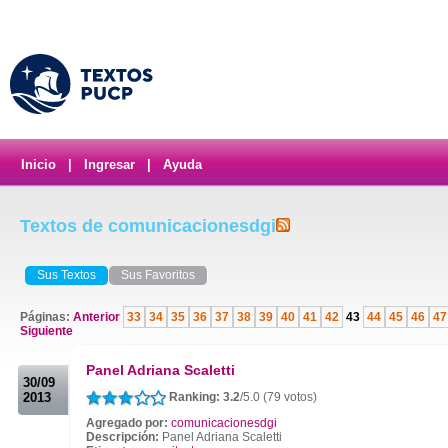
Inicio
|
Ingresar
|
Ayuda
Textos de comunicacionesdgi
Sus Textos
Sus Favoritos
Páginas:
Anterior
33
34
35
36
37
38
39
40
41
42
43
44
45
46
47
Siguiente
.
Panel Adriana Scaletti
30/09
2013
Ranking: 3.2
/5.0 (79 votos)
Agregado por:
comunicacionesdgi
Descripción:
Panel Adriana Scaletti