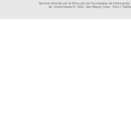
Servicio ofrecido por la Dirección de Tecnologías de Información
Av. Universitaria N° 1801, San Miguel, Lima - Perú | Teléf