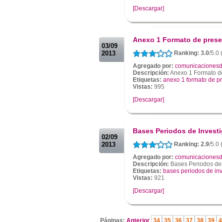
[Descargar]
.
.
Anexo 1 Formato de prese
03/09
2013
Ranking: 3.0
/5.0 
Agregado por:
comunicacionesd
Descripción:
Anexo 1 Formato de
Etiquetas:
anexo 1 formato de pr
Vistas:
995
[Descargar]
.
.
Bases Periodos de Invest
02/09
2013
Ranking: 2.9
/5.0 
Agregado por:
comunicacionesd
Descripción:
Bases Periodos de 
Etiquetas:
bases periodos de in
Vistas:
921
[Descargar]
.
Páginas:
Anterior
34
35
36
37
38
39
4