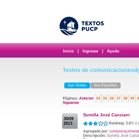
Inicio
|
Ingresar
|
Ayuda
Textos de comunicacionesd
Sus Textos
Sus Favoritos
Páginas:
Anterior
34
35
36
37
38
39
4
Siguiente
.
Sumilla José Canziani
30/09
2013
Ranking: 3.0
/5.0 
Agregado por:
comunicacionesd
Descripción:
Sumilla José Canz