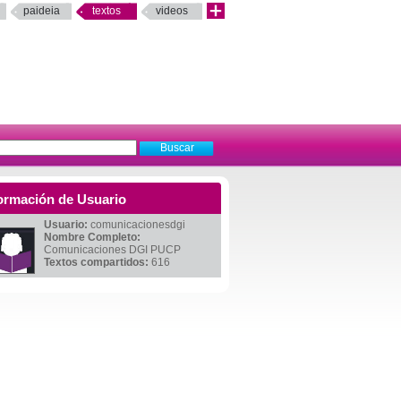
paideia
textos
videos
ormación de Usuario
Usuario:
comunicacionesdgi
Nombre Completo:
Comunicaciones DGI PUCP
Textos compartidos:
616