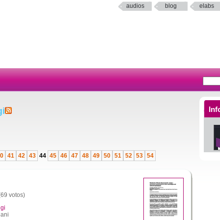
audios
blog
elabs
Inf
gi
0
41
42
43
44
45
46
47
48
49
50
51
52
53
54
(69 votos)
gi
iani