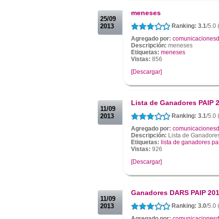
.
meneses
25/09
2013
Ranking: 3.1
/5.0 
Agregado por:
comunicacionesd
Descripción:
meneses
Etiquetas:
meneses
Vistas:
856
[Descargar]
.
.
Lista de Ganadores PAIP 
11/09
2013
Ranking: 3.1
/5.0 
Agregado por:
comunicacionesd
Descripción:
Lista de Ganadores
Etiquetas:
lista de ganadores pa
Vistas:
926
[Descargar]
.
.
Ganadores DARS PAIP 20
11/09
2013
Ranking: 3.0
/5.0 
Agregado por:
comunicacionesd