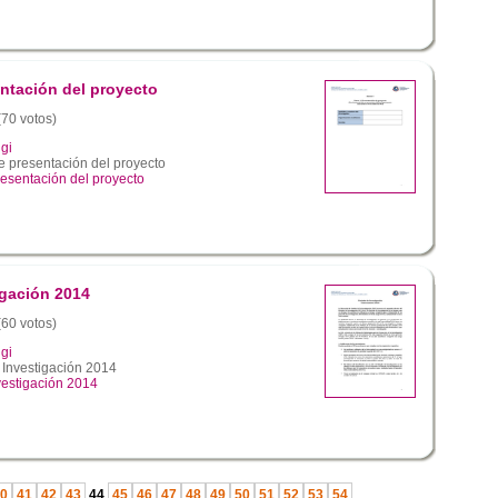
ntación del proyecto
(70 votos)
gi
 presentación del proyecto
esentación del proyecto
igación 2014
(60 votos)
gi
Investigación 2014
vestigación 2014
0
41
42
43
44
45
46
47
48
49
50
51
52
53
54