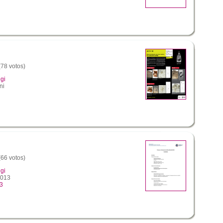
(78 votos)
gi
ni
(66 votos)
gi
2013
13