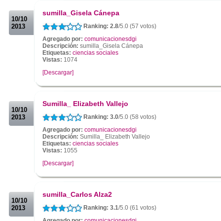
.
sumilla_Gisela Cánepa
10/10
2013
Ranking: 2.8
/5.0 (57 votos)
Agregado por:
comunicacionesdgi
Descripción:
sumilla_Gisela Cánepa
Etiquetas:
ciencias sociales
Vistas:
1074
[Descargar]
.
.
Sumilla_ Elizabeth Vallejo
10/10
2013
Ranking: 3.0
/5.0 (58 votos)
Agregado por:
comunicacionesdgi
Descripción:
Sumilla_ Elizabeth Vallejo
Etiquetas:
ciencias sociales
Vistas:
1055
[Descargar]
.
.
sumilla_Carlos Alza2
10/10
2013
Ranking: 3.1
/5.0 (61 votos)
Agregado por:
comunicacionesdgi