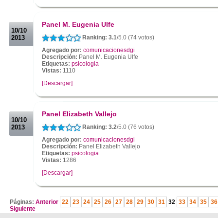
.
.
Panel M. Eugenia Ulfe
10/10
2013
Ranking: 3.1
/5.0 (74 votos)
Agregado por:
comunicacionesdgi
Descripción:
Panel M. Eugenia Ulfe
Etiquetas:
psicologia
Vistas:
1110
[Descargar]
.
.
Panel Elizabeth Vallejo
10/10
2013
Ranking: 3.2
/5.0 (76 votos)
Agregado por:
comunicacionesdgi
Descripción:
Panel Elizabeth Vallejo
Etiquetas:
psicologia
Vistas:
1286
[Descargar]
.
Páginas:
Anterior
22
23
24
25
26
27
28
29
30
31
32
33
34
35
36
Siguiente