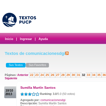
Inicio
|
Ingresar
|
Ayuda
Textos de comunicacionesdgi
Sus Textos
Sus Favoritos
Páginas:
Anterior
22
23
24
25
26
27
28
29
30
31
32
33
34
35
36
Siguiente
.
Sumilla Martín Santos
10/10
2013
Ranking: 3.0
/5.0 (50 votos)
Agregado por:
comunicacionesdgi
Descripción:
Sumilla Martín Santos