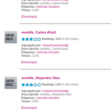
Descripción:
sumilla_Carlos Alza2
Etiquetas:
ciencias sociales
Vistas:
1166
[Descargar]
.
.
sumilla_Carlos Alza1
10/10
2013
Ranking: 3.0
/5.0 (54 votos)
Agregado por:
comunicacionesdgi
Descripción:
sumilla_Carlos Alza1
Etiquetas:
ciencias sociales
Vistas:
1216
[Descargar]
.
.
sumilla_Alejandro Diez
10/10
2013
Ranking: 2.8
/5.0 (65 votos)
Agregado por:
comunicacionesdgi
Descripción:
sumilla_Alejandro Diez
Etiquetas:
ciencias sociales
Vistas:
1081
[Descargar]