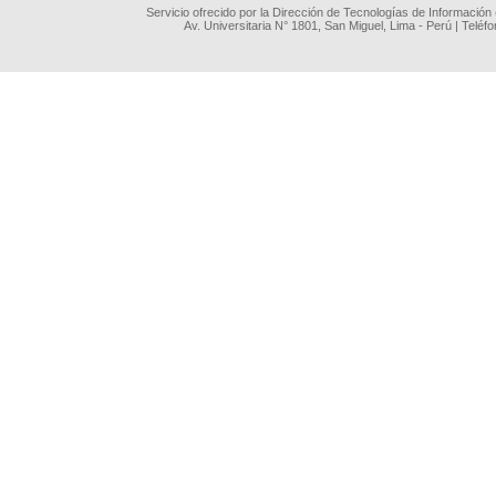
Servicio ofrecido por la Dirección de Tecnologías de Información
Av. Universitaria N° 1801, San Miguel, Lima - Perú | Teléf