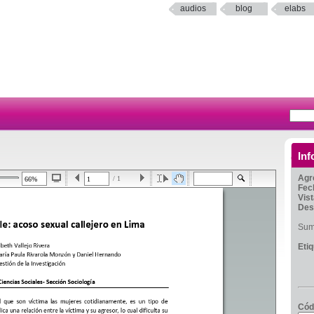
audios
blog
elabs
Inf
Agr
/ 1
Fec
Vis
Des
Sumi
Eti
Cód