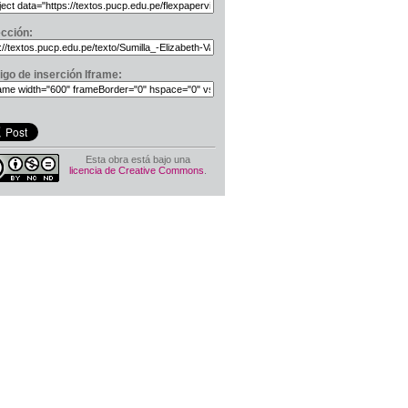
ección:
igo de inserción Iframe:
Esta obra está bajo una
licencia de Creative Commons
.