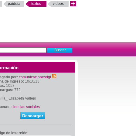
paideia
textos
videos
ormación
egado por:
comunicacionesdgi
ha de Ingreso:
10/10/13
tas:
1058
cargas:
772
lla_ Elizabeth Vallejo
quetas:
ciencias sociales
Descargar
igo de Inserción: