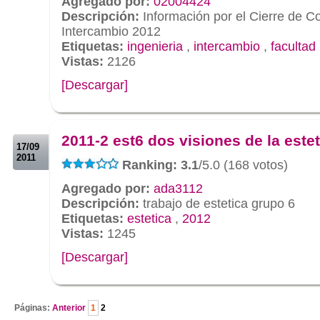
Agregado por:
02004424
Descripción:
Información por el Cierre de C
Intercambio 2012
Etiquetas:
ingenieria
,
intercambio
,
facultad
Vistas:
2126
[Descargar]
.
.
2011-2 est6 dos visiones de la estet
17/09
2011
Ranking: 3.1
/5.0 (168 votos)
Agregado por:
ada3112
Descripción:
trabajo de estetica grupo 6
Etiquetas:
estetica
,
2012
Vistas:
1245
[Descargar]
.
Páginas:
Anterior
1
2