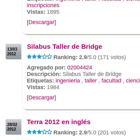
inscripciones
Vistas:
1895
[Descargar]
.
.
Silabus Taller de Bridge
13/03
2012
Ranking: 2.9
/5.0 (171 votos)
Agregado por:
02004424
Descripción:
Silabus Taller de Bridge
Etiquetas:
ingenieria
,
taller
,
facultad
,
cienc
Vistas:
1984
[Descargar]
.
.
Terra 2012 en inglés
28/02
2012
Ranking: 2.9
/5.0 (201 votos)