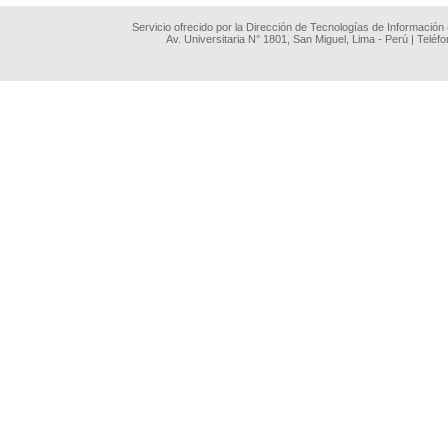
Servicio ofrecido por la Dirección de Tecnologías de Información
Av. Universitaria N° 1801, San Miguel, Lima - Perú | Teléf