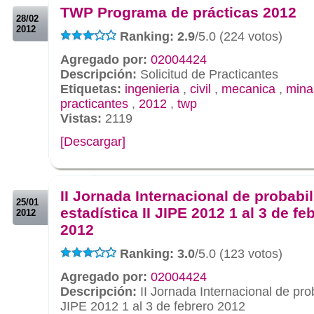
TWP Programa de prácticas 2012
28/02
2012
Ranking: 2.9
/5.0 (224 votos)
Agregado por:
02004424
Descripción:
Solicitud de Practicantes
Etiquetas:
ingenieria
,
civil
,
mecanica
,
mina
practicantes
,
2012
,
twp
Vistas:
2119
[Descargar]
.
.
II Jornada Internacional de probabi
25/01
estadística II JIPE 2012 1 al 3 de fe
2012
2012
Ranking: 3.0
/5.0 (123 votos)
Agregado por:
02004424
Descripción:
II Jornada Internacional de prob
JIPE 2012 1 al 3 de febrero 2012