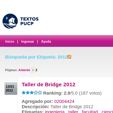
Inicio
|
Ingresar
|
Ayuda
Búsqueda por Etiqueta: 2012
Páginas:
Anterior
1
2
.
Taller de Bridge 2012
13/03
2012
Ranking: 2.9
/5.0 (187 votos)
Agregado por:
02004424
Descripción:
Taller de Bridge 2012
Etiquetas:
ingenieria
,
taller
,
facultad
,
cienc