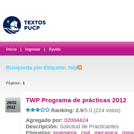
Inicio
|
Ingresar
|
Ayuda
Búsqueda por Etiqueta: twp
Páginas:
1
.
TWP Programa de prácticas 2012
28/02
2012
Ranking: 2.9
/5.0 (224 votos)
Agregado por:
02004424
Descripción:
Solicitud de Practicantes
Etiquetas:
ingenieria
,
civil
,
mecanica
,
mina