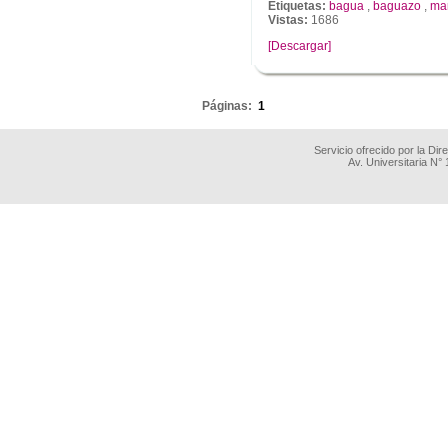
Etiquetas:
bagua
,
baguazo
,
ma
Vistas:
1686
[Descargar]
.
Páginas:
1
Servicio ofrecido por la Di
Av. Universitaria N°