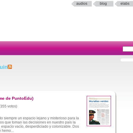
audios
blog
elabs
uin
me de PuntoEdu)
 (355 votos)
o siempre un espacio lejano y misterioso para la
os que toman las decisiones en nuestro país la
 espacio vacío, desperdiciado y colonizable. Dos
 hemo...