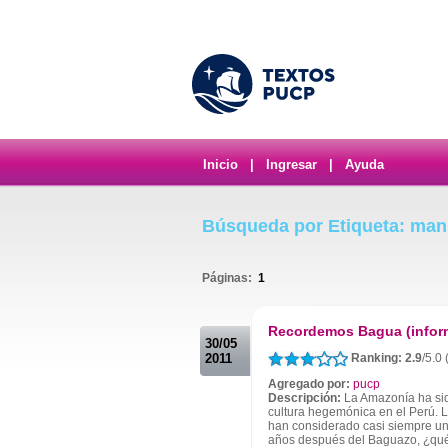
Inicio
|
Ingresar
|
Ayuda
Búsqueda por Etiqueta: man
Páginas:
1
.
Recordemos Bagua (infor
30/05
2011
Ranking: 2.9
/5.0
Agregado por:
pucp
Descripción:
La Amazonía ha sid
cultura hegemónica en el Perú. L
han considerado casi siempre un
años después del Baguazo, ¿qué