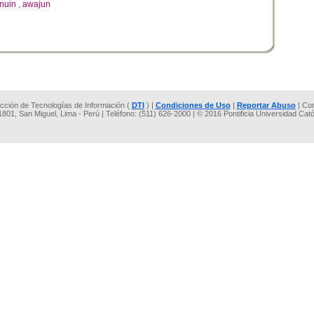
nuin
,
awajun
rección de Tecnologías de Información (
DTI
) |
Condiciones de Uso
|
Reportar Abuso
| Co
 1801, San Miguel, Lima - Perú | Teléfono: (511) 626-2000 | © 2016 Pontificia Universidad Cat