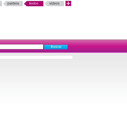
paideia
textos
videos