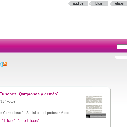
audios
blog
elabs
e]
, Tunches, Qarqachas y demás]
 (317 votos)
e Comunicación Social con el profesor Victor
-1]
,
[cine]
,
[terror]
,
[perú]