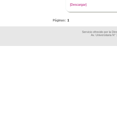
[Descargar]
.
Páginas:
1
Servicio ofrecido por la Di
Av. Universitaria N°