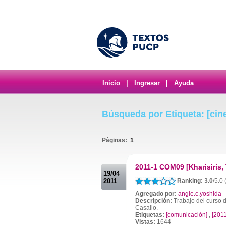
Inicio
|
Ingresar
|
Ayuda
Búsqueda por Etiqueta: [cin
Páginas:
1
.
2011-1 COM09 [Kharisiris
19/04
2011
Ranking: 3.0
/5.0
Agregado por:
angie.c.yoshida
Descripción:
Trabajo del curso d
Casallo.
Etiquetas:
[comunicación]
,
[2011
Vistas:
1644