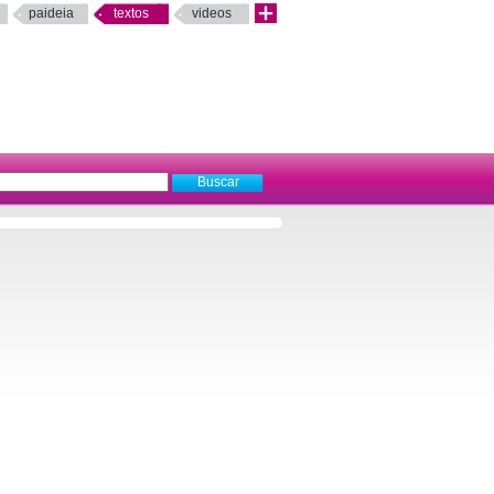
paideia
textos
videos