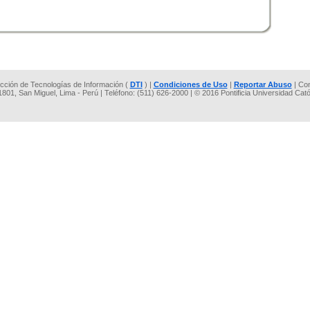
rección de Tecnologías de Información (
DTI
) |
Condiciones de Uso
|
Reportar Abuso
| Co
 1801, San Miguel, Lima - Perú | Teléfono: (511) 626-2000 | © 2016 Pontificia Universidad Cat