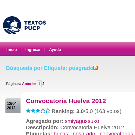
Inicio
|
Ingresar
|
Ayuda
Búsqueda por Etiqueta: posgrado
Páginas:
Anterior
1
2
.
Convocatoria Huelva 2012
12/04
2012
Ranking: 3.0
/5.0 (163 votos)
Agregado por:
smiyagussuko
Descripción:
Convocatoria Huelva 2012
Etiquetas:
becas
,
posgrado
,
convocatorias