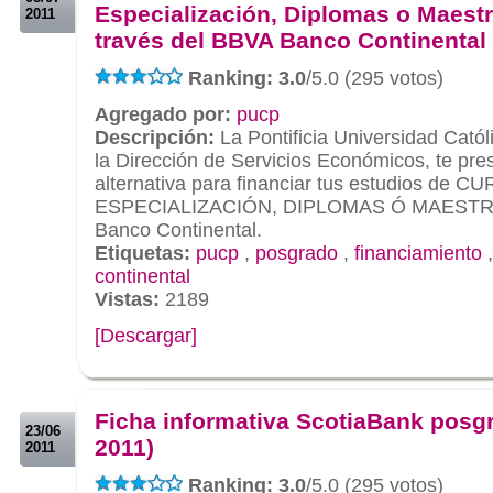
Especialización, Diplomas o Maestr
2011
través del BBVA Banco Continental
Ranking: 3.0
/5.0 (295 votos)
Agregado por:
pucp
Descripción:
La Pontificia Universidad Catól
la Dirección de Servicios Económicos, te pr
alternativa para financiar tus estudios d
ESPECIALIZACIÓN, DIPLOMAS Ó MAESTRÍAS
Banco Continental.
Etiquetas:
pucp
,
posgrado
,
financiamiento
continental
Vistas:
2189
[Descargar]
.
.
Ficha informativa ScotiaBank posgr
23/06
2011)
2011
Ranking: 3.0
/5.0 (295 votos)