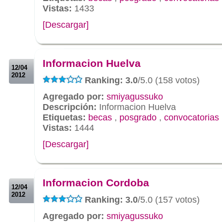
Vistas:
1433
[Descargar]
.
.
Informacion Huelva
12/04
2012
Ranking: 3.0
/5.0 (158 votos)
Agregado por:
smiyagussuko
Descripción:
Informacion Huelva
Etiquetas:
becas
,
posgrado
,
convocatorias
Vistas:
1444
[Descargar]
.
.
Informacion Cordoba
12/04
2012
Ranking: 3.0
/5.0 (157 votos)
Agregado por:
smiyagussuko