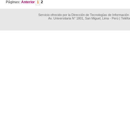
Páginas:
Anterior
1
2
Servicio ofrecido por la Dirección de Tecnologías de Información
Av. Universitaria N° 1801, San Miguel, Lima - Perú | Teléf