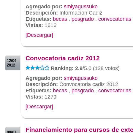
Agregado por:
smiyagussuko
Descripción:
Informacion Cadiz
Etiquetas:
becas
,
posgrado
,
convocatorias
Vistas:
1616
[Descargar]
.
.
Convocatoria cadiz 2012
12/04
2012
Ranking: 2.9
/5.0 (138 votos)
Agregado por:
smiyagussuko
Descripción:
Convocatoria cadiz 2012
Etiquetas:
becas
,
posgrado
,
convocatorias
Vistas:
1279
[Descargar]
.
.
Financiamiento para cursos de ext
08/07