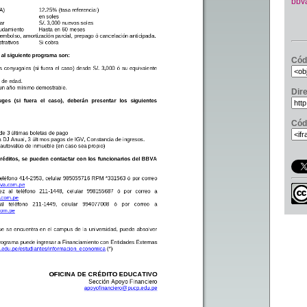
bbv
Cód
Dir
Cód