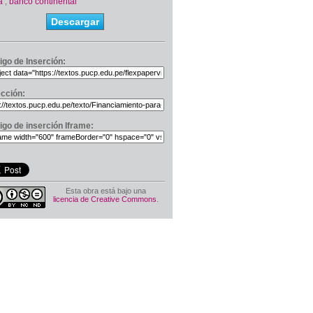
a
,
banco continental
Descargar
igo de Inserción:
ección:
igo de inserción Iframe:
Esta obra está bajo una
licencia de Creative Commons
.