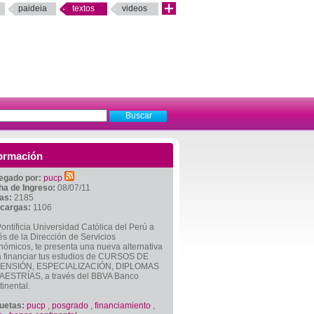
paideia
textos
videos
ormación
egado por:
pucp
ha de Ingreso:
08/07/11
tas:
2185
cargas:
1106
ontificia Universidad Católica del Perú a
és de la Dirección de Servicios
ómicos, te presenta una nueva alternativa
a financiar tus estudios de CURSOS DE
ENSIÓN, ESPECIALIZACIÓN, DIPLOMAS
AESTRÍAS, a través del BBVA Banco
inental.
quetas:
pucp
,
posgrado
,
financiamiento
,