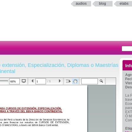
audios
blog
elabs
 extensión, Especialización, Diplomas o Maestrías
Inf
inental
Agr
Fec
/ 1
Vis
Des
La P
trav
Econ
par
EXT
Ó M
Cont
Eti