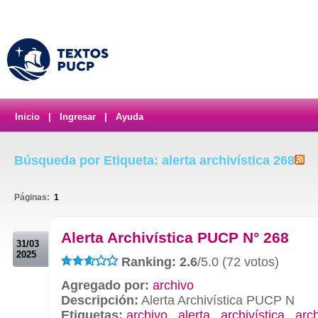
Inicio
|
Ingresar
|
Ayuda
Búsqueda por Etiqueta: alerta archivística 268
Páginas:
1
.
Alerta Archivística PUCP N° 268
31/03
2025
Ranking: 2.6
/5.0 (72 votos)
Agregado por:
archivo
Descripción:
Alerta Archivística PUCP N
Etiquetas:
archivo
,
alerta
,
archivística
,
arc