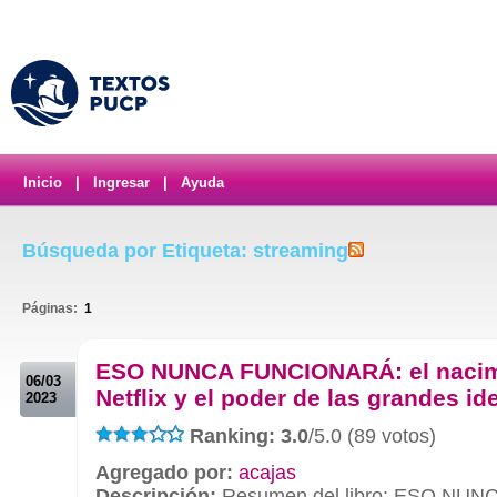
Inicio
|
Ingresar
|
Ayuda
Búsqueda por Etiqueta: streaming
Páginas:
1
.
ESO NUNCA FUNCIONARÁ: el nacim
06/03
Netflix y el poder de las grandes id
2023
Ranking: 3.0
/5.0 (89 votos)
Agregado por:
acajas
Descripción:
Resumen del libro: ESO NUN