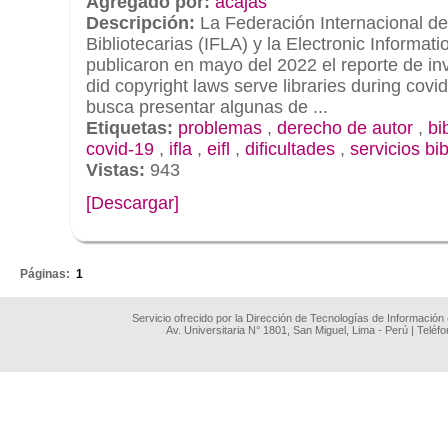
Agregado por:
acajas
Descripción:
La Federación Internacional d
Bibliotecarias (IFLA) y la Electronic Informatio
publicaron en mayo del 2022 el reporte de in
did copyright laws serve libraries during co
busca presentar algunas de ...
Etiquetas:
problemas
,
derecho de autor
,
bi
covid-19
,
ifla
,
eifl
,
dificultades
,
servicios bib
Vistas:
943
[Descargar]
.
Páginas:
1
Servicio ofrecido por la Dirección de Tecnologías de Información
Av. Universitaria N° 1801, San Miguel, Lima - Perú | Teléf