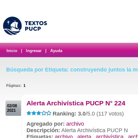
Inicio
|
Ingresar
|
Ayuda
Búsqueda por Etiqueta: construyendo juntos la m
Páginas:
1
.
Alerta Archivística PUCP N° 224
02/08
2021
Ranking: 3.0
/5.0 (117 votos)
Agregado por:
archivo
Descripción:
Alerta Archivística PUCP N
Etiquetas:
archivo
,
alerta
,
archivística
,
arc