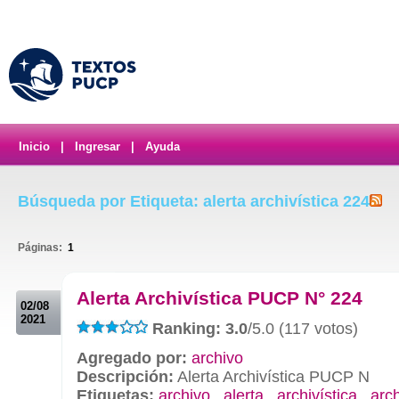
Inicio
|
Ingresar
|
Ayuda
Búsqueda por Etiqueta: alerta archivística 224
Páginas:
1
.
Alerta Archivística PUCP N° 224
02/08
2021
Ranking: 3.0
/5.0 (117 votos)
Agregado por:
archivo
Descripción:
Alerta Archivística PUCP N
Etiquetas:
archivo
,
alerta
,
archivística
,
arc