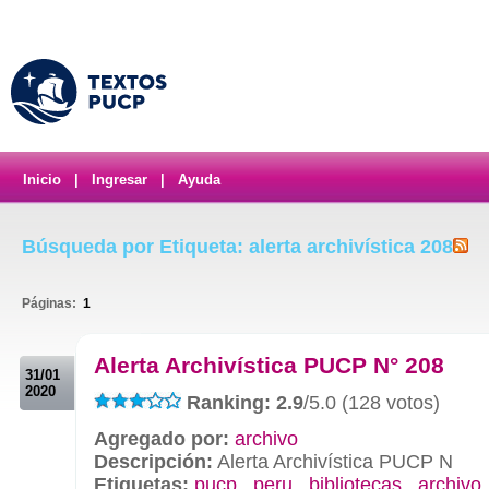
Inicio
|
Ingresar
|
Ayuda
Búsqueda por Etiqueta: alerta archivística 208
Páginas:
1
.
Alerta Archivística PUCP N° 208
31/01
2020
Ranking: 2.9
/5.0 (128 votos)
Agregado por:
archivo
Descripción:
Alerta Archivística PUCP N
Etiquetas:
pucp
,
peru
,
bibliotecas
,
archivo