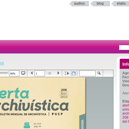
audios
blog
elabs
08
Inf
Agr
/ 28
Fec
Vis
Des
Aler
Eti
aler
uni
arch
208
del 