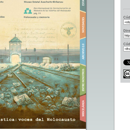
Cód
Dir
Cód