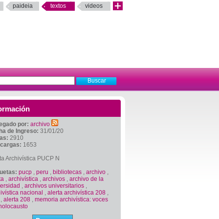
paideia
textos
videos
ormación
egado por:
archivo
ha de Ingreso:
31/01/20
tas:
2910
cargas:
1653
ta Archivística PUCP N
quetas:
pucp
,
peru
,
bibliotecas
,
archivo
,
ta
,
archivística
,
archivos
,
archivo de la
versidad
,
archivos universitarios
,
ivística nacional
,
alerta archivística 208
,
,
alerta 208
,
memoria archivística: voces
holocausto