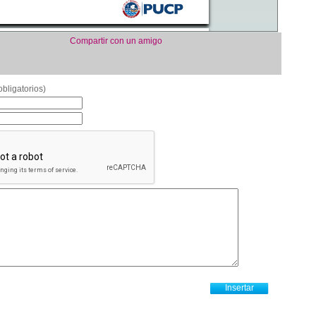
Compartir con un amigo
bligatorios)