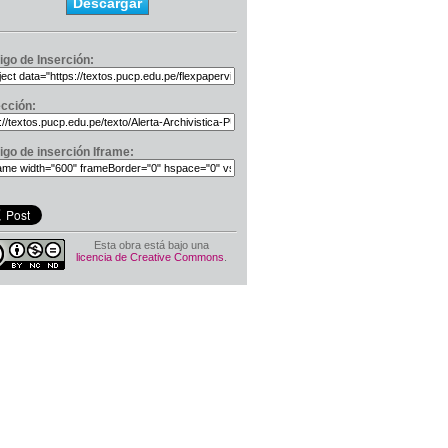
Descargar
igo de Inserción:
ección:
igo de inserción Iframe:
Esta obra está bajo una
licencia de Creative Commons
.