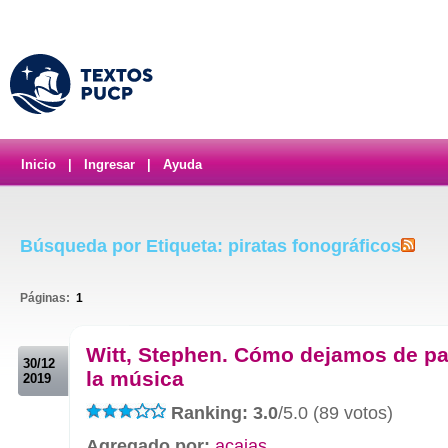
Inicio
|
Ingresar
|
Ayuda
Búsqueda por Etiqueta: piratas fonográficos
Páginas:
1
.
Witt, Stephen. Cómo dejamos de pa
30/12
la música
2019
Ranking: 3.0
/5.0 (89 votos)
Agregado por:
acajas