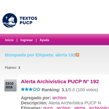
Inicio
|
Ingresar
|
Ayuda
Búsqueda por Etiqueta: alerta 192
Páginas:
1
.
Alerta Archivística PUCP N° 192
03/10
2018
Ranking: 3.1
/5.0 (100 votos)
Agregado por:
archivo
Descripción:
Alerta Archivística PUCP N
Etiquetas:
pucp
,
archivo
,
alerta
,
archivístic