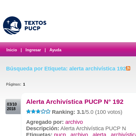
Inicio
|
Ingresar
|
Ayuda
Búsqueda por Etiqueta: alerta archivística 192
Páginas:
1
.
Alerta Archivística PUCP N° 192
03/10
2018
Ranking: 3.1
/5.0 (100 votos)
Agregado por:
archivo
Descripción:
Alerta Archivística PUCP N
Etiquetas:
pucp
,
archivo
,
alerta
,
archivístic