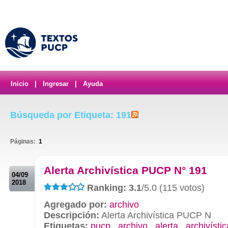
Inicio
|
Ingresar
|
Ayuda
Búsqueda por Etiqueta: 191
Páginas:
1
.
Alerta Archivística PUCP N° 191
04/09
2018
Ranking: 3.1
/5.0 (115 votos)
Agregado por:
archivo
Descripción:
Alerta Archivística PUCP N
Etiquetas:
pucp
,
archivo
,
alerta
,
archivístic