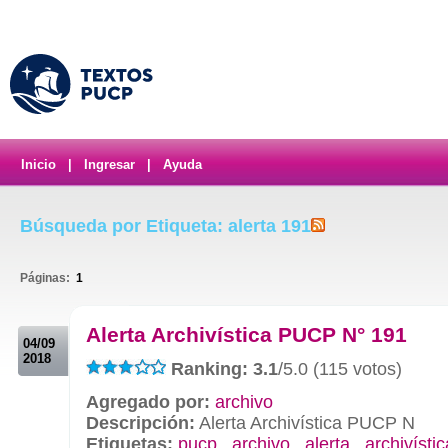
Inicio
|
Ingresar
|
Ayuda
Búsqueda por Etiqueta: alerta 191
Páginas:
1
.
Alerta Archivística PUCP N° 191
04/09
2018
Ranking: 3.1
/5.0 (115 votos)
Agregado por:
archivo
Descripción:
Alerta Archivística PUCP N
Etiquetas:
pucp
,
archivo
,
alerta
,
archivístic