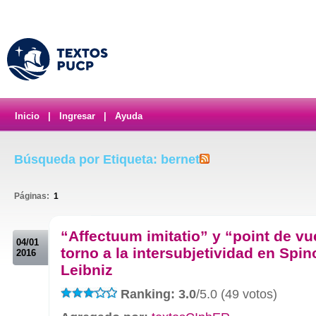
Inicio
|
Ingresar
|
Ayuda
Búsqueda por Etiqueta: bernet
Páginas:
1
.
“Affectuum imitatio” y “point de vu
04/01
torno a la intersubjetividad en Spin
2016
Leibniz
Ranking: 3.0
/5.0 (49 votos)