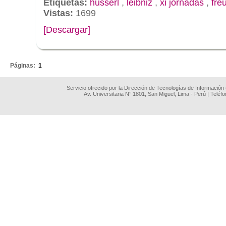
Etiquetas:
husserl
,
leibniz
,
xi jornadas
,
fre
Vistas:
1699
[Descargar]
.
Páginas:
1
Servicio ofrecido por la Dirección de Tecnologías de Información
Av. Universitaria N° 1801, San Miguel, Lima - Perú | Teléf