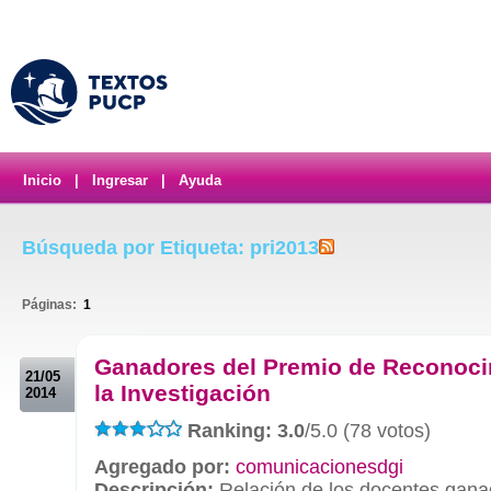
Inicio
|
Ingresar
|
Ayuda
Búsqueda por Etiqueta: pri2013
Páginas:
1
.
Ganadores del Premio de Reconoci
21/05
la Investigación
2014
Ranking: 3.0
/5.0 (78 votos)
Agregado por:
comunicacionesdgi
Descripción:
Relación de los docentes gana