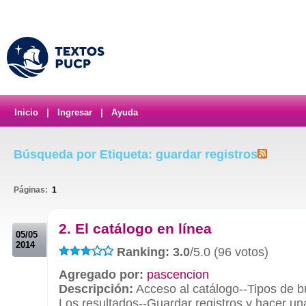
Inicio
|
Ingresar
|
Ayuda
Búsqueda por Etiqueta: guardar registros
Páginas:
1
.
2. El catálogo en línea
05/05
2014
Ranking: 3.0
/5.0 (96 votos)
Agregado por:
pascencion
Descripción:
Acceso al catálogo--Tipos de 
Los resultados--Guardar registros y hacer una