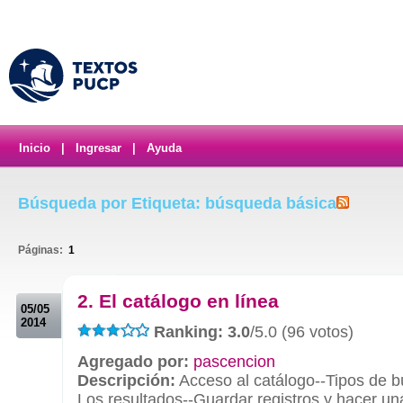
Inicio
|
Ingresar
|
Ayuda
Búsqueda por Etiqueta: búsqueda básica
Páginas:
1
.
2. El catálogo en línea
05/05
2014
Ranking: 3.0
/5.0 (96 votos)
Agregado por:
pascencion
Descripción:
Acceso al catálogo--Tipos de 
Los resultados--Guardar registros y hacer una