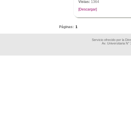
Vistas:
1364
[Descargar]
.
Páginas:
1
Servicio ofrecido por la Di
Av. Universitaria N°