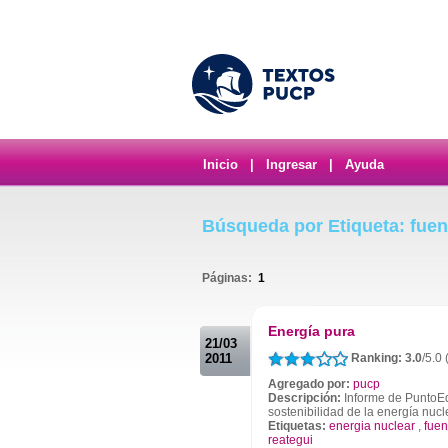
Inicio
|
Ingresar
|
Ayuda
Búsqueda por Etiqueta: fuen
Páginas:
1
.
Energía pura
21/03
2011
Ranking: 3.0
/5.0
Agregado por:
pucp
Descripción:
Informe de PuntoEdu
sostenibilidad de la energía nuc
Etiquetas:
energia nuclear
,
fuen
reategui