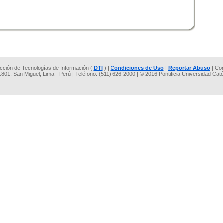
rección de Tecnologías de Información (
DTI
) |
Condiciones de Uso
|
Reportar Abuso
| Co
 1801, San Miguel, Lima - Perú | Teléfono: (511) 626-2000 | © 2016 Pontificia Universidad Cat