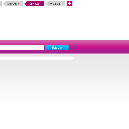
paideia
textos
videos