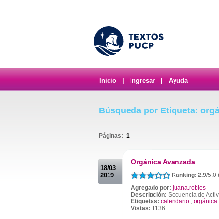
Inicio
|
Ingresar
|
Ayuda
Búsqueda por Etiqueta: org
Páginas:
1
.
Orgánica Avanzada
18/03
2019
Ranking: 2.9
/5.0 
Agregado por:
juana.robles
Descripción:
Secuencia de Acti
Etiquetas:
calendario
,
orgánica
Vistas:
1136