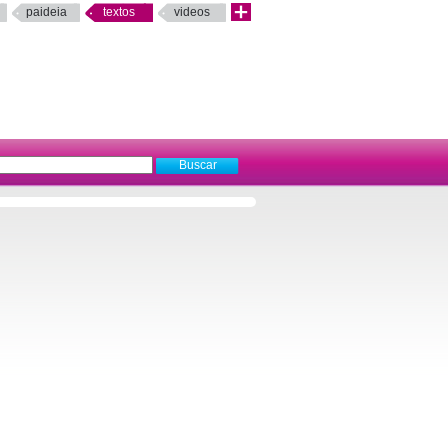
paideia
textos
videos