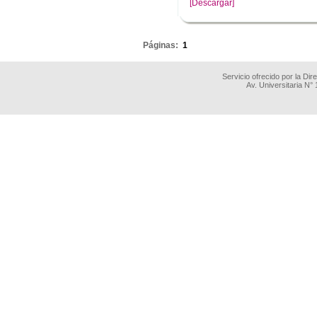
[Descargar]
.
Páginas:
1
Servicio ofrecido por la Di
Av. Universitaria N°