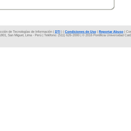
rección de Tecnologías de Información (
DTI
) |
Condiciones de Uso
|
Reportar Abuso
| Co
 1801, San Miguel, Lima - Perú | Teléfono: (511) 626-2000 | © 2016 Pontificia Universidad Cat