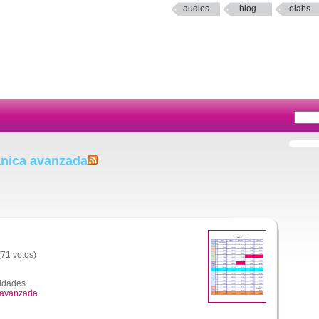
audios
blog
elabs
ánica avanzada
(71 votos)
vidades
 avanzada