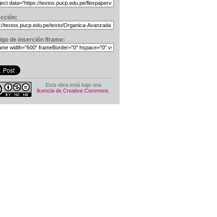
ección:
igo de inserción Iframe:
Esta obra está bajo una
licencia de Creative Commons
.