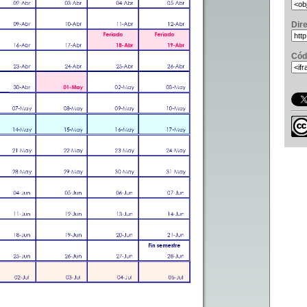
Dir
Cód