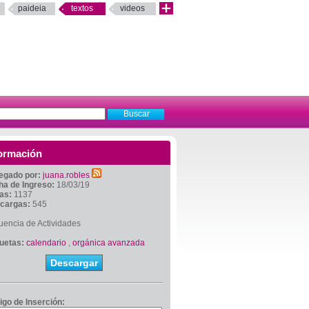
paideia
textos
videos
ormación
egado por:
juana.robles
ha de Ingreso:
18/03/19
tas:
1137
cargas:
545
uencia de Actividades
quetas:
calendario
,
orgánica avanzada
Descargar
igo de Inserción: