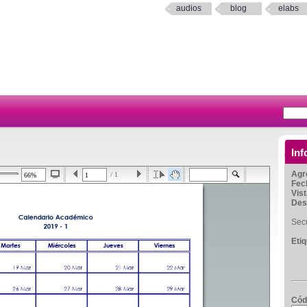
audios
blog
elabs
Inf
Agr
/ 1
Fec
Vis
Des
Sec
Eti
Cód