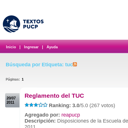
Inicio
|
Ingresar
|
Ayuda
Búsqueda por Etiqueta: tuc
Páginas:
1
.
Reglamento del TUC
20/07
2011
Ranking: 3.0
/5.0 (267 votos)
Agregado por:
reapucp
Descripción:
Disposiciones de la Escuela de
2011