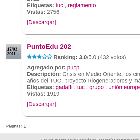
Etiquetas:
tuc
,
reglamento
Vistas:
2756
[Descargar]
.
.
PuntoEdu 202
17/03
2011
Ranking: 3.0
/5.0 (432 votos)
Agregado por:
pucp
Descripción:
Crisis en Medio Oriente, los ci
años del TUC, proyecto Riogeneradores y m
Etiquetas:
gadaffi
,
tuc
,
grupo
,
unión europ
Vistas:
1919
[Descargar]
.
Páginas:
1
Servicio ofrecido por la Dirección de Tecnologías de Información