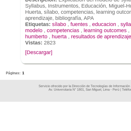
Syllabus, Instrumentos, Educación, Miguel-H
Huerta, sílabo, competencias, learning outco
aprendizaje, bibliografía, APA
Etiquetas:
sílabo
,
fuentes
,
educacion
,
syll
modelo
,
competencias
,
learning outcomes
,
humberto
,
huerta
,
resultados de aprendizaj
Vistas:
2823
[Descargar]
.
Páginas:
1
Servicio ofrecido por la Dirección de Tecnologías de Información
Av. Universitaria N° 1801, San Miguel, Lima - Perú | Teléf