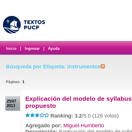
Inicio
|
Ingresar
|
Ayuda
Búsqueda por Etiqueta: instrumentos
Páginas:
1
.
Explicación del modelo de syllabus
25/07
propuesto
2013
Ranking: 3.2
/5.0 (126 votos)
Agregado por:
Miguel-Humberto
Descripción:
Explicación del modelo de syll