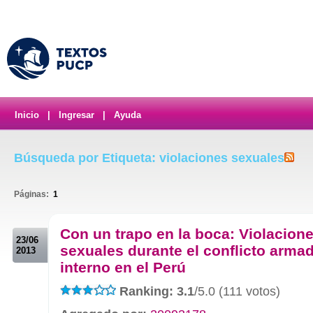
Inicio
|
Ingresar
|
Ayuda
Búsqueda por Etiqueta: violaciones sexuales
Páginas:
1
.
Con un trapo en la boca: Violacion
23/06
sexuales durante el conflicto arma
2013
interno en el Perú
Ranking: 3.1
/5.0 (111 votos)