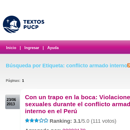
Inicio
|
Ingresar
|
Ayuda
Búsqueda por Etiqueta: conflicto armado interno
Páginas:
1
.
Con un trapo en la boca: Violacion
23/06
sexuales durante el conflicto arma
2013
interno en el Perú
Ranking: 3.1
/5.0 (111 votos)