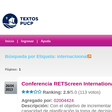
Inicio
|
Ingresar
|
Ayuda
Búsqueda por Etiqueta: internacioonal
Páginas:
1
.
Conferencia RETScreen Internation
26/04
2013
Ranking: 2.9
/5.0 (113 votos)
Agregado por:
02004424
Descripción:
Con el objetivo de incrementar 
capacidad de planificación,la toma de decisio