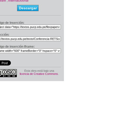
ware
,
internacioonal
Descargar
igo de Inserción:
ección:
igo de inserción Iframe:
Esta obra está bajo una
licencia de Creative Commons
.