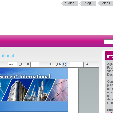
audios
blog
elabs
ational
Inf
Agr
/ 1
Fec
Vis
Des
Con 
plan
desa
ener
han 
de 
limp
Eti