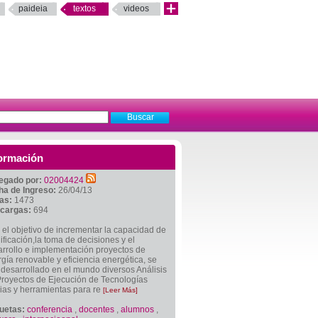
paideia
textos
videos
ormación
egado por:
02004424
ha de Ingreso:
26/04/13
tas:
1473
cargas:
694
el objetivo de incrementar la capacidad de
ificación,la toma de decisiones y el
rrollo e implementación proyectos de
gía renovable y eficiencia energética, se
desarrollado en el mundo diversos Análisis
Proyectos de Ejecución de Tecnologías
ias y herramientas para re
[Leer Más]
quetas:
conferencia
,
docentes
,
alumnos
,