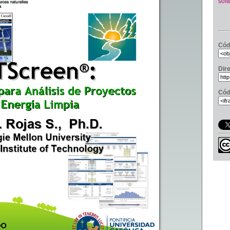
soft
Cód
Dir
Cód