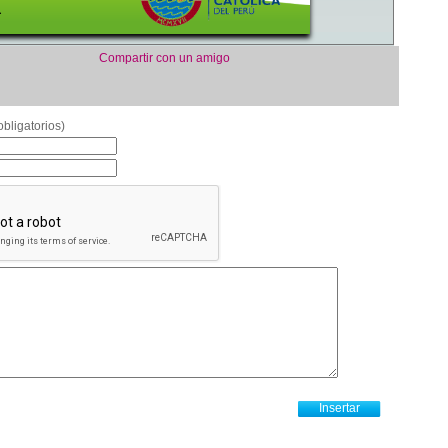
Compartir con un amigo
bligatorios)