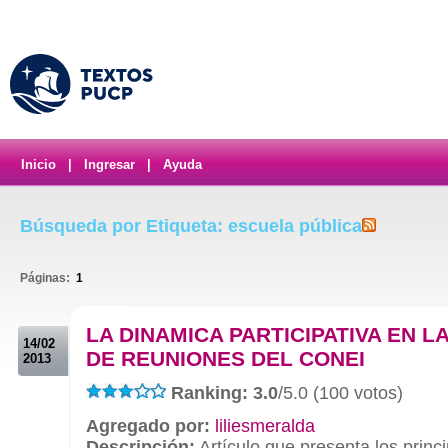
Inicio
|
Ingresar
|
Ayuda
Búsqueda por Etiqueta: escuela pública
Páginas:
1
.
LA DINAMICA PARTICIPATIVA EN L
14/02
DE REUNIONES DEL CONEI
2013
Ranking: 3.0
/5.0 (100 votos)
Agregado por:
liliesmeralda
Descripción:
Artículo que presenta los princi