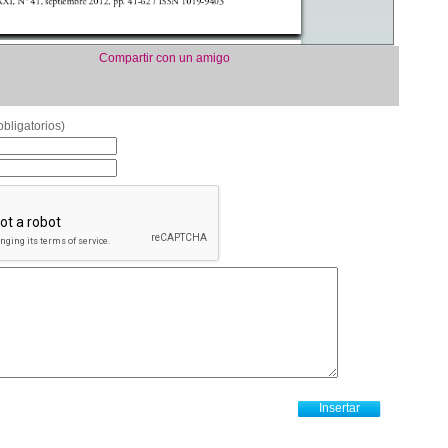
Compartir con un amigo
bligatorios)