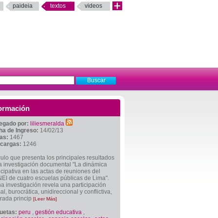
paideia
textos
videos
ormación
egado por:
liliesmeralda
ha de Ingreso:
14/02/13
tas:
1467
cargas:
1246
culo que presenta los principales resultados
a investigación documental "La dinámica
icipativa en las actas de reuniones del
I de cuatro escuelas públicas de Lima".
a investigación revela una participación
al, burocrática, unidireccional y conflictiva,
rada princip
[Leer Más]
quetas:
peru
,
gestión educativa
,