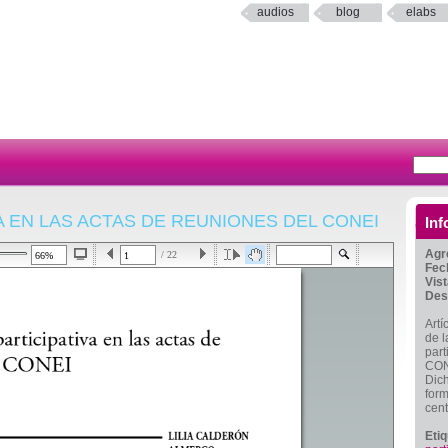
audios
blog
elabs
VA EN LAS ACTAS DE REUNIONES DEL CONEI
Inf
Agr
/ 22
Fec
Vis
Des
Artí
de l
part
CONE
Dich
form
cent
Eti