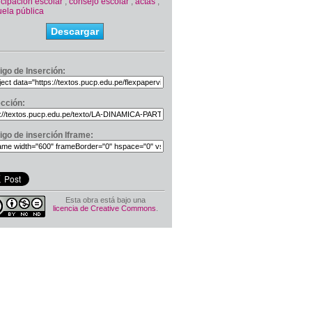
icipación escolar
,
consejo escolar
,
actas
,
ela pública
Descargar
igo de Inserción:
ección:
igo de inserción Iframe:
Esta obra está bajo una
licencia de Creative Commons
.