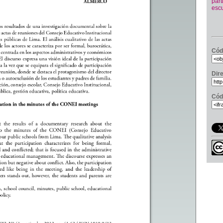
part
escu
Cód
Dir
Cód