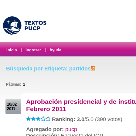
Inicio
|
Ingresar
|
Ayuda
Búsqueda por Etiqueta: partidos
Páginas:
1
.
Aprobación presidencial y de instit
10/02
Febrero 2011
2011
Ranking: 3.0
/5.0 (390 votos)
Agregado por:
pucp
Descripción:
Encuesta del IOP