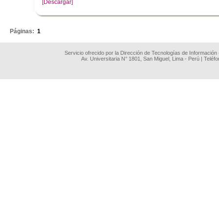
[Descargar]
.
Páginas:
1
Servicio ofrecido por la Dirección de Tecnologías de Información
Av. Universitaria N° 1801, San Miguel, Lima - Perú | Teléf