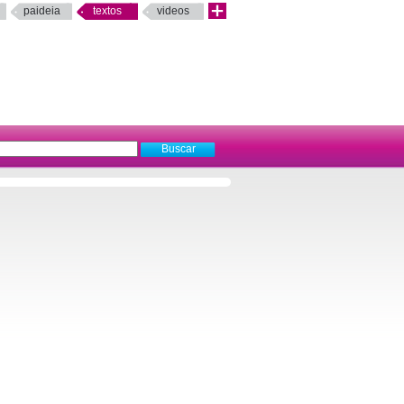
paideia
textos
videos