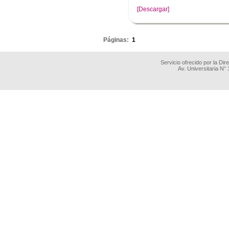
[Descargar]
.
Páginas:
1
Servicio ofrecido por la Di
Av. Universitaria N°