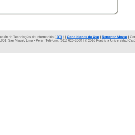
rección de Tecnologías de Información (
DTI
) |
Condiciones de Uso
|
Reportar Abuso
| Co
 1801, San Miguel, Lima - Perú | Teléfono: (511) 626-2000 | © 2016 Pontificia Universidad Cat