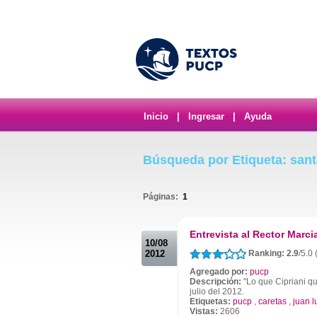
Inicio
|
Ingresar
|
Ayuda
Búsqueda por Etiqueta: san
Páginas:
1
.
Entrevista al Rector Marci
10/08
2012
Ranking: 2.9
/5.0
Agregado por:
pucp
Descripción:
"Lo que Cipriani qu
julio del 2012.
Etiquetas:
pucp
,
caretas
,
juan l
Vistas:
2606