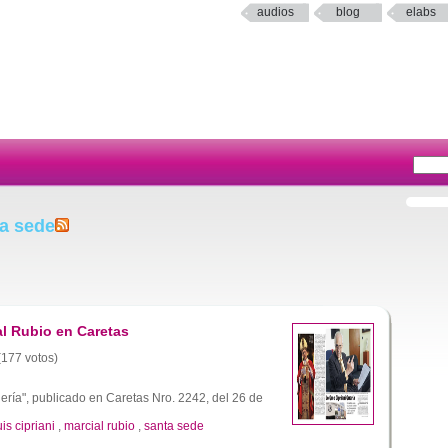
audios
blog
elabs
ta sede
al Rubio en Caretas
 (177 votos)
ería", publicado en Caretas Nro. 2242, del 26 de
uis cipriani
,
marcial rubio
,
santa sede