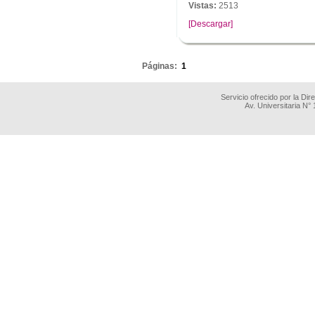
Vistas:
2513
[Descargar]
.
Páginas:
1
Servicio ofrecido por la Di
Av. Universitaria N°