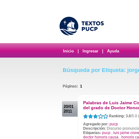
Inicio
|
Ingresar
|
Ayuda
Búsqueda por Etiqueta: jorg
Páginas:
1
.
Palabras de Luis Jaime Ci
20/01
del grado de Doctor Hono
2011
Ranking: 3.0
/5.0
Agregado por:
pucp
Descripción:
Discurso pronuncia
Etiquetas:
pucp
,
luis jaime cisn
doctor honoris causa
,
honoris c