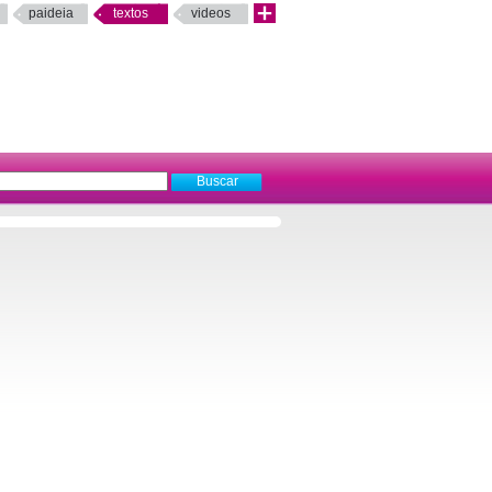
paideia
textos
videos