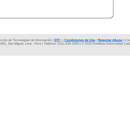
rección de Tecnologías de Información (
DTI
) |
Condiciones de Uso
|
Reportar Abuso
| Co
 1801, San Miguel, Lima - Perú | Teléfono: (511) 626-2000 | © 2016 Pontificia Universidad Cat