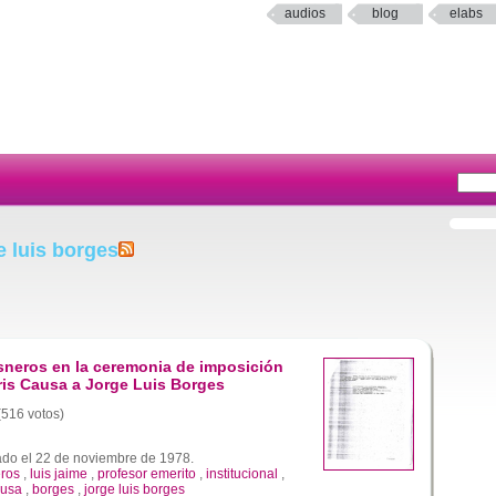
audios
blog
elabs
e luis borges
sneros en la ceremonia de imposición
ris Causa a Jorge Luis Borges
 (516 votos)
do el 22 de noviembre de 1978.
eros
,
luis jaime
,
profesor emerito
,
institucional
,
ausa
,
borges
,
jorge luis borges