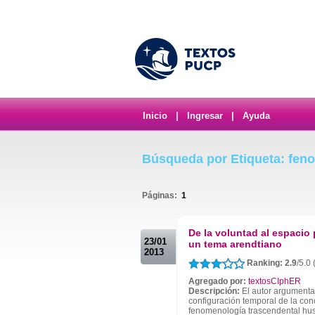
Inicio
|
Ingresar
|
Ayuda
Búsqueda por Etiqueta: fen
Páginas:
1
.
De la voluntad al espacio 
23/01
un tema arendtiano
2013
Ranking: 2.9
/5.0
Agregado por:
textosCIphER
Descripción:
El autor argumenta 
configuración temporal de la con
fenomenología trascendental huss