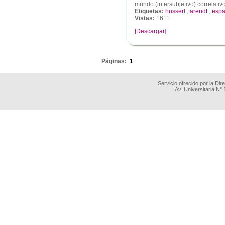
mundo (intersubjetivo) correlativo
Etiquetas:
husserl
,
arendt
,
espa
Vistas:
1611
[Descargar]
.
Páginas:
1
Servicio ofrecido por la Di
Av. Universitaria N°