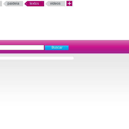
paideia
textos
videos