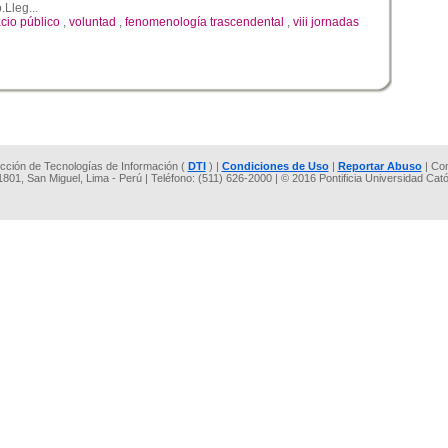
.Lleg...
cio público
,
voluntad
,
fenomenología trascendental
,
viii jornadas
rección de Tecnologías de Información (
DTI
) |
Condiciones de Uso
|
Reportar Abuso
| Co
 1801, San Miguel, Lima - Perú | Teléfono: (511) 626-2000 | © 2016 Pontificia Universidad Cat