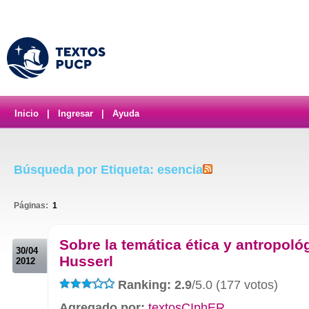
Inicio
|
Ingresar
|
Ayuda
Búsqueda por Etiqueta: esencia
Páginas:
1
.
Sobre la temática ética y antropoló
30/04
Husserl
2012
Ranking: 2.9
/5.0 (177 votos)
Agregado por:
textosCIphER