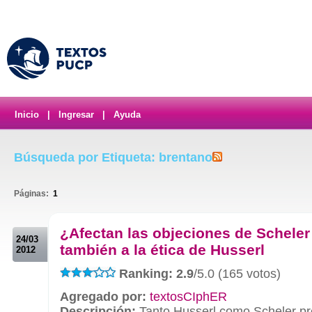
Inicio
|
Ingresar
|
Ayuda
Búsqueda por Etiqueta: brentano
Páginas:
1
.
¿Afectan las objeciones de Scheler
24/03
también a la ética de Husserl
2012
Ranking: 2.9
/5.0 (165 votos)
Agregado por:
textosCIphER
Descripción:
Tanto Husserl como Scheler pr