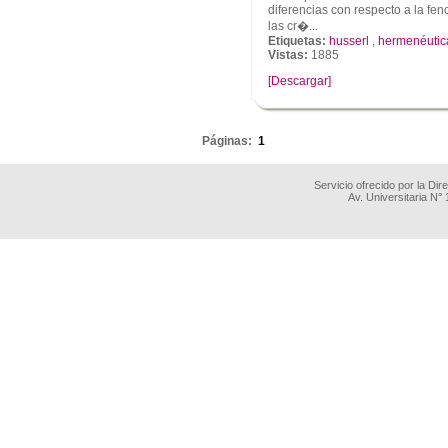
diferencias con respecto a la fe
las cr�...
Etiquetas:
husserl
,
hermenéutic
Vistas:
1885
[Descargar]
.
Páginas:
1
Servicio ofrecido por la Di
Av. Universitaria N°