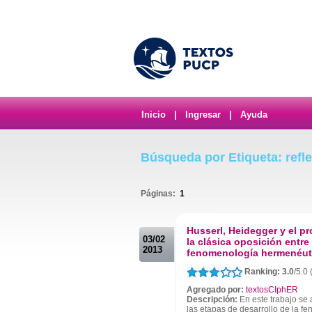
Inicio
|
Ingresar
|
Ayuda
Búsqueda por Etiqueta: refl
Páginas:
1
.
Husserl, Heidegger y el pr
03/02
la clásica oposición entre
2013
fenomenología hermenéut
Ranking: 3.0
/5.0
Agregado por:
textosCIphER
Descripción:
En este trabajo se 
las etapas de desarrollo de la 