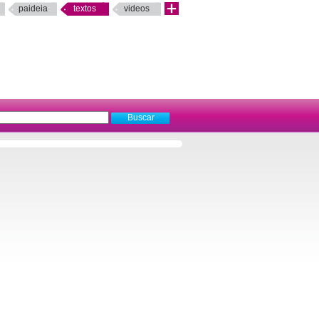
paideia
textos
videos