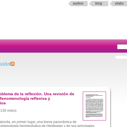
audios
blog
elabs
exión
oblema de la reflexión. Una revisión de
 fenomenología reflexiva y
ica
 (130 votos)
aborda, en primer lugar, una breve panorámica de
fenomenología hermenéutica de Heidegger y de sus principales