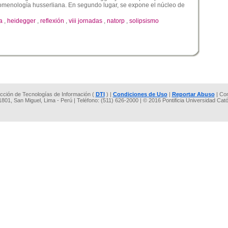
nomenología husserliana. En segundo lugar, se expone el núcleo de
a
,
heidegger
,
reflexión
,
viii jornadas
,
natorp
,
solipsismo
rección de Tecnologías de Información (
DTI
) |
Condiciones de Uso
|
Reportar Abuso
| Co
 1801, San Miguel, Lima - Perú | Teléfono: (511) 626-2000 | © 2016 Pontificia Universidad Cat